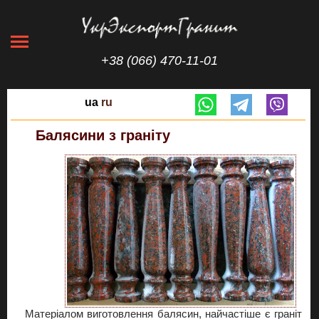
+38 (066) 470-11-01
ua
ru
Балясини з граніту
Матеріалом виготовлення балясин, найчастіше є граніт