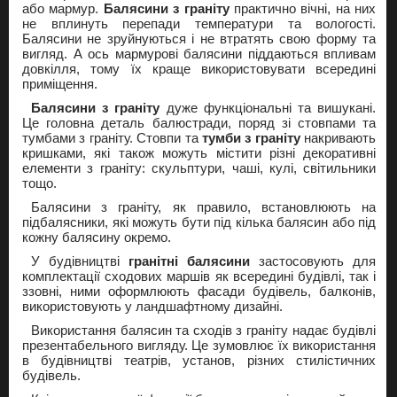
або мармур.
Балясини з граніту
практично вічні, на них
не вплинуть перепади температури та вологості.
Балясини не зруйнуються і не втратять свою форму та
вигляд. А ось мармурові балясини піддаються впливам
довкілля, тому їх краще використовувати всередині
приміщення.
Балясини з граніту
дуже функціональні та вишукані.
Це головна деталь балюстради, поряд зі стовпами та
тумбами з граніту. Стовпи та
тумби з граніту
накривають
кришками, які також можуть містити різні декоративні
елементи з граніту: скульптури, чаші, кулі, світильники
тощо.
Балясини з граніту, як правило, встановлюють на
підбалясники, які можуть бути під кілька балясин або під
кожну балясину окремо.
У будівництві
гранітні балясини
застосовують для
комплектації сходових маршів як всередині будівлі, так і
ззовні, ними оформлюють фасади будівель, балконів,
використовують у ландшафтному дизайні.
Використання балясин та сходів з граніту надає будівлі
презентабельного вигляду. Це зумовлює їх використання
в будівництві театрів, установ, різних стилістичних
будівель.