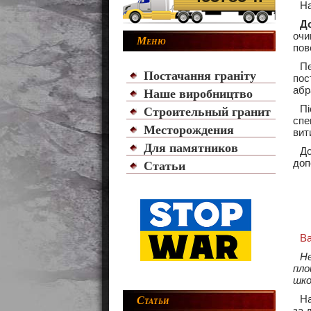
На
Д
очи
Меню
пов
Пе
Постачання граніту
пос
абр
Наше виробництво
П
Строительный гранит
спе
Месторождения
вит
Для памятников
До
доп
Статьи
В
Не
пло
шко
На
Статьи
за 