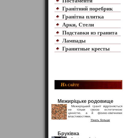
Постаменти
Гранітний поребрик
Гранітна плитка
Арки, Стели
Подставки из гранита
Лампады
Гранитные кресты
На сайте
Межиріцьке родовище
Межиріцький граніт відрізняється
не тільки своєю естетичною
цінністю, а й фізико-хімічними
властивостями.
Узнать больше
Бруківка