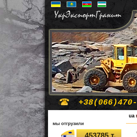
+38(066)470
ua
мы отгрузили
453785 т.