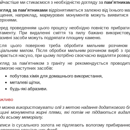
йчастіше ми стикаємося з необхідністю догляду за
пам'ятникам
огляд за пам'ятниками
відрізнятиметься залежно від їхнього ма
щення, наприклад, мармурових монументів можуть виявитися 
ерхнями.
ред проведенням цього процесу необхідно повністю прибрати 
таменту. При видаленні сміття та пилу бажано використову
азивні засоби можуть подряпати площину каменю.
ісля цього поверхню треба обробити мильним розчином
ціальним милом. Після обробки мильним розчином виріб з гра
ирається насухо, при цьому потрібно своєчасно видаляти розво
гляд за пам'ятником з граніту не рекомендується проводит
омогою наступних засобів:
побутова хімія для домашнього використання,
металеві щітки,
будь-які абразиви.
ажливо
 можна використовувати олії з метою надання додаткового б
щині монумента жирні плями, які потім не піддаються вида
ди всьому меморіалу.
писи із сусального золота не підлягають вологому прибиранню
допомогою спеціальних фарб.