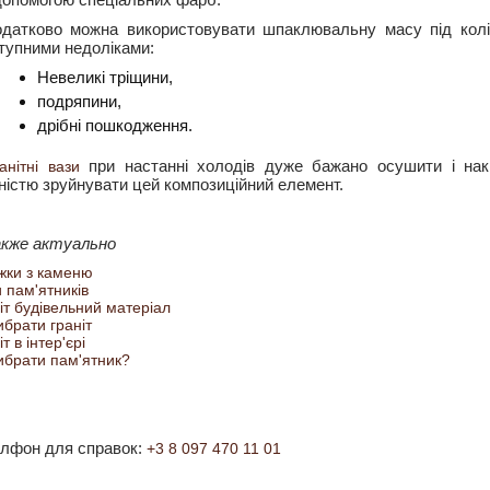
датково можна використовувати шпаклювальну масу під колі
тупними недоліками:
Невеликі тріщини,
подряпини,
дрібні пошкодження.
при настанні холодів дуже бажано осушити і накр
анітні вази
ністю зруйнувати цей композиційний елемент.
акже актуально
жки з каменю
 пам'ятників
іт будівельний матеріал
ибрати граніт
т в інтер'єрі
ибрати пам'ятник?
лфон для справок:
+3 8 097 470 11 01