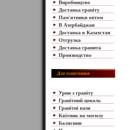
Виробництво
Доставка граніту
Пам'ятники оптом
В Азербайджан
Доставка в Казахстан
Отгрузка
Доставка гранита
Производство
Для памятников
Урни з граніту
Гранітний цоколь
Гранітні вази
Квітник на могилу
Балясини