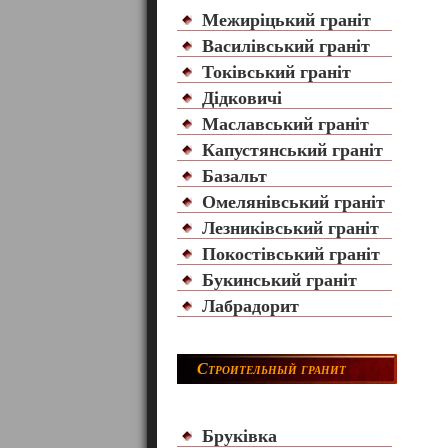
Межиріцький граніт
Василівський граніт
Токівський граніт
Дідковичі
Маславський граніт
Капустянський граніт
Базальт
Омелянівський граніт
Лезниківський граніт
Покостівський граніт
Букинський граніт
Лабрадорит
Строительный гранит
Бруківка