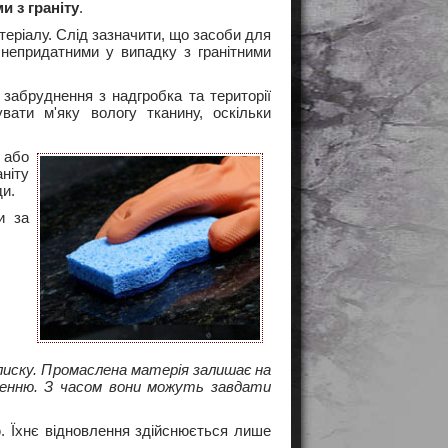
и з граніту
.
теріалу. Слід зазначити, що засоби для
непридатними у випадку з гранітними
забруднення з надгробка та території
вати м'яку вологу тканину, оскільки
 або
ніту
ди.
и за
лиску. Промаслена матерія залишає на
ленню. З часом вони можуть завдати
. Їхнє відновлення здійснюється лише