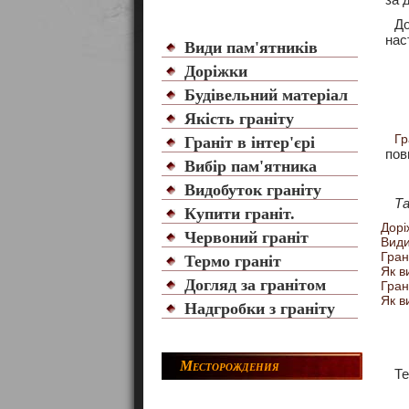
До
нас
Види пам'ятників
Доріжки
Будівельний матеріал
Якість граніту
Гр
Граніт в інтер'єрі
пов
Вибір пам'ятника
Видобуток граніту
Т
Купити граніт.
Дорі
Червоний граніт
Види
Гран
Термо граніт
Як в
Догляд за гранітом
Грані
Як в
Надгробки з граніту
Месторождения
Те