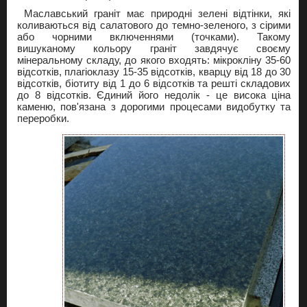
Маславський граніт має природні зелені відтінки, які
коливаються від салатового до темно-зеленого, з сірими
або чорними включеннями (точками). Такому
вишуканому кольору граніт завдячує своєму
мінеральному складу, до якого входять: мікрокліну 35-60
відсотків, плагіоклазу 15-35 відсотків, кварцу від 18 до 30
відсотків, біотиту від 1 до 6 відсотків та решті складових
до 8 відсотків. Єдиний його недолік - це висока ціна
каменю, пов'язана з дорогими процесами видобутку та
переробки.