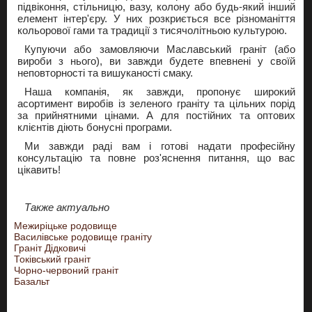
підвіконня, стільницю, вазу, колону або будь-який інший
елемент інтер'єру. У них розкриється все різноманіття
кольорової гами та традиції з тисячолітньою культурою.
Купуючи або замовляючи Маславський граніт (або
вироби з нього), ви завжди будете впевнені у своїй
неповторності та вишуканості смаку.
Наша компанія, як завжди, пропонує широкий
асортимент виробів із зеленого граніту та цільних порід
за прийнятними цінами. А для постійних та оптових
клієнтів діють бонусні програми.
Ми завжди раді вам і готові надати професійну
консультацію та повне роз'яснення питання, що вас
цікавить!
Также актуально
Межиріцьке родовище
Василівське родовище граніту
Граніт Дідковичі
Токівський граніт
Чорно-червоний граніт
Базальт