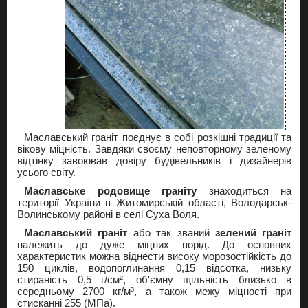
Маславський граніт поєднує в собі розкішні традиції та
вікову міцність. Завдяки своєму неповторному зеленому
відтінку завоював довіру будівельників і дизайнерів
усього світу.
Маславське родовище граніту
знаходиться на
території України в Житомирській області, Володарськ-
Волинському районі в селі Суха Воля.
Маславський граніт
або так званий
зелений граніт
належить до дуже міцних порід. До основних
характеристик можна віднести високу морозостійкість до
150 циклів, водопоглинання 0,15 відсотка, низьку
стираність 0,5 г/см², об'ємну щільність близько в
середньому 2700 кг/м³, а також межу міцності при
стисканні 255 (МПа).