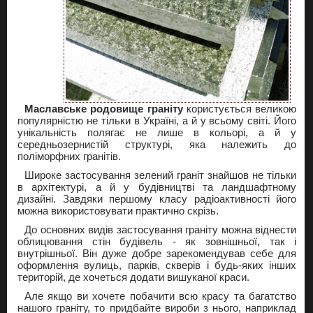
Маславське родовище граніту
користується великою
популярністю не тільки в Україні, а й у всьому світі. Його
унікальність полягає не лише в кольорі, а й у
середньозернистій структурі, яка належить до
поліморфних гранітів.
Широке застосування зелений граніт знайшов не тільки
в архітектурі, а й у будівництві та ландшафтному
дизайні. Завдяки першому класу радіоактивності його
можна використовувати практично скрізь.
До основних видів застосування граніту можна віднести
облицювання стін будівель - як зовнішньої, так і
внутрішньої. Він дуже добре зарекомендував себе для
оформлення вулиць, парків, скверів і будь-яких інших
територій, де хочеться додати вишуканої краси.
Але якщо ви хочете побачити всю красу та багатство
нашого граніту, то придбайте вироби з нього, наприклад