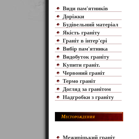
Види пам'ятників
Доріжки
Будівельний матеріал
Якість граніту
Граніт в інтер'єрі
Вибір пам'ятника
Видобуток граніту
Купити граніт.
Червоний граніт
Термо граніт
Догляд за гранітом
Надгробки з граніту
Месторождения
Межиріцький граніт