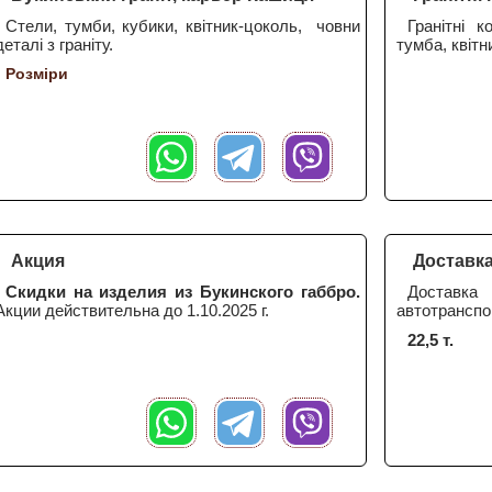
Стели, тумби, кубики, квітник-цоколь, човни
Гранітні к
деталі з граніту.
тумба, квітни
Розміри
Акция
Доставк
Скидки на изделия из Букинского габбро.
Доставк
Акции действительна до 1.10.2025 г.
автотранспо
22,5 т.