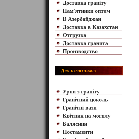
Доставка граніту
Пам'ятники оптом
В Азербайджан
Доставка в Казахстан
Отгрузка
Доставка гранита
Производство
Для памятников
Урни з граніту
Гранітний цоколь
Гранітні вази
Квітник на могилу
Балясини
Постаменти