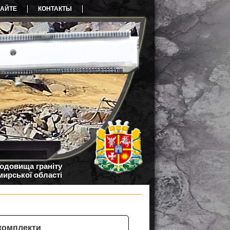
САЙТЕ
КОНТАКТЫ
родовища граніту
ирської області
 комплекти