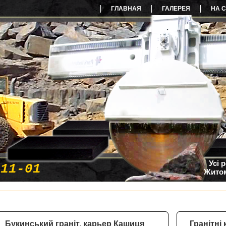
ГЛАВНАЯ
ГАЛЕРЕЯ
НА 
Усі 
-11-01
Житом
Букинський граніт, карьер Кашиця
Гранітні