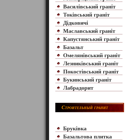
Василівський граніт
Токівський граніт
Дідковичі
Маславський граніт
Капустянський граніт
Базальт
Омелянівський граніт
Лезниківський граніт
Покостівський граніт
Букинський граніт
Лабрадорит
Строительный гранит
Бруківка
Базальтова плитка