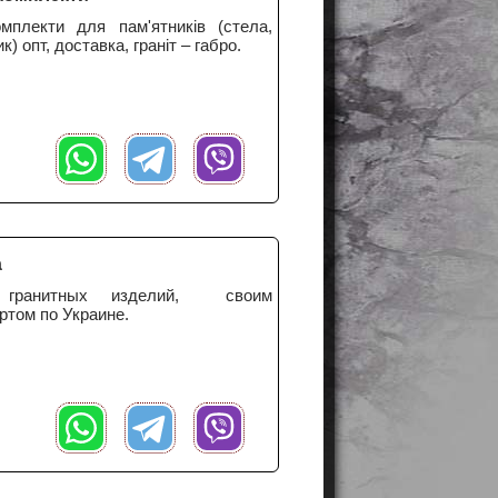
омплекти для пам'ятників (стела,
к) опт, доставка, граніт – габро.
а
а гранитных изделий, своим
ртом по Украине.