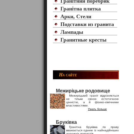
Гранітний поребрик
Гранітна плитка
Арки, Стели
Подставки из гранита
Лампады
Гранитные кресты
На сайте
Межиріцьке родовище
Межиріцький граніт відрізняється
не тільки своєю естетичною
цінністю, а й фізико-хімічними
властивостями.
Узнать больше
Бруківка
Гранітна бруківка по праву
вважається одним із найнадійніших
дорожніх покриттів.