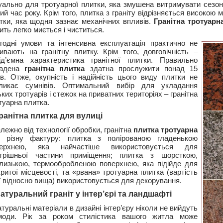
уально для тротуарної плитки, яка змушена витримувати сезонн
ний час року. Крім того, плитка з граніту відрізняється високою
тки, яка щодня зазнає механічних впливів.
Гранітна тротуарн
ить легко миється і чиститься.
годні умови та інтенсивна експлуатація практично не
ивають на гранітну плитку. Крім того, довговічність –
ід’ємна характеристика гранітної плитки. Правильно
ладена
гранітна плитка
здатна прослужити понад 15
ів. Отже, окупність і надійність цього виду плитки не
ликає сумнівів. Оптимальний вибір для укладання
ьких тротуарів і стежок на приватних територіях – гранітна
туарна плитка.
ранітна плитка для вулиці
лежно від технології обробки, гранітна
плитка тротуарна
 різну фактуру: плитка з полірованою гладенькою
верхнею, яка найчастіше використовується для
трішньої частини приміщення; плитка з шорсткою,
лизькою, термообробленою поверхнею, яка підійде для
критої місцевості, та «рвана» тротуарна плитка (вартість
ї відносно вища) використовується для декорування.
атуральний граніт у інтер’єрі та ландшафті
туральні матеріали в дизайні інтер’єру ніколи не вийдуть
оди. Рік за роком стилістика вашого житла може