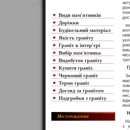
акт
різ
пли
Види пам'ятників
дос
Доріжки
по
Будівельний матеріал
впл
нев
Якість граніту
ук
Граніт в інтер'єрі
рок
вик
Вибір пам'ятника
міс
тро
Видобуток граніту
Купити граніт.
Г
Червоний граніт
За
має
Термо граніт
по
Догляд за гранітом
вну
нес
Надгробки з граніту
від
яко
Н
Месторождения
На
з м