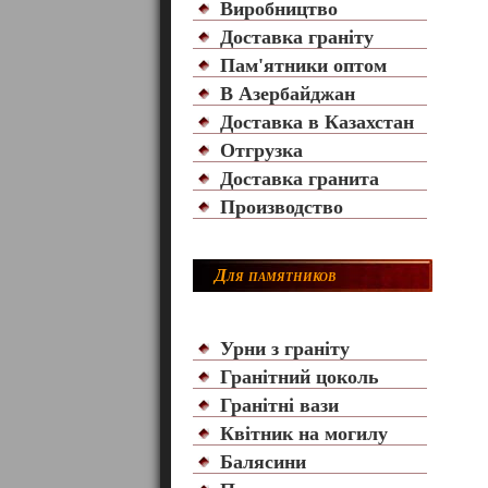
Виробництво
Доставка граніту
Пам'ятники оптом
В Азербайджан
Доставка в Казахстан
Отгрузка
Доставка гранита
Производство
Для памятников
Урни з граніту
Гранітний цоколь
Гранітні вази
Квітник на могилу
Балясини