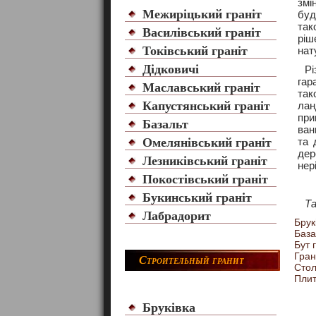
змі
Межиріцький граніт
буд
так
Василівський граніт
ріш
Токівський граніт
нат
Дідковичі
Рі
гар
Маславський граніт
так
Капустянський граніт
лан
при
Базальт
ван
Омелянівський граніт
та 
дер
Лезниківський граніт
нер
Покостівський граніт
Букинський граніт
Т
Лабрадорит
Брук
База
Бут 
Гран
Строительный гранит
Сто
Плит
Бруківка