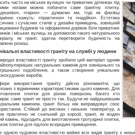
сить часто на міських вулицях чи приватних ділянках під
ими ногами можна побачити саме гранітну плитку.
дешево», «гарно» — думаємо ми, тоді як фахівці
дмінно скажуть: «практично» та «надійно». Естетика
сичних і сучасних стилів у дизайні приміщень, зовнішній
ицюванні будинків та оформленні доріжок біля приватних
инків і міських вулиць за допомогою такого натурального
еріалу, як граніт, здатна перетворити буденність на
авжню розкіш.
нікальні властивості граніту на службі у людини
иродні властивості граніту зробили цей матеріал одним
найпопулярніших натуральних каменів для зовнішнього та
трішнього оздоблення, а також створення унікальних
окохудожніх виробів.
фери використання граніту дійсно різноманітні, що
’язано з відмінними характеристиками цього каменю. Для
отовлення плитки для різних поверхонь багато хто
ирає саме граніт не просто так. Будучи не найдешевшим
уральним каменем, граніт більш ніж виправдовує своє
ористання. Стійкий до високих і низьких температур, а
ож практично не схильний до корозії, граніт, як жоден
ий камінь, підходить для виготовлення тротуарної плитки,
акож плитки для підлоги всередині приміщення.
 однією чудовою властивістю майже всіх видів граніту є низь