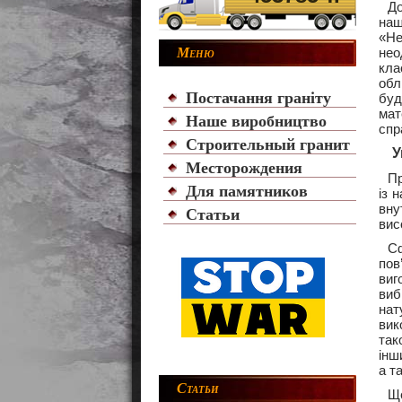
До
наш
«Не
Меню
нео
кла
обл
Постачання граніту
буд
мат
Наше виробництво
спр
Строительный гранит
У
Месторождения
Пр
Для памятников
із 
вну
Статьи
вис
С
пов
виг
виб
нат
вик
так
інш
а т
Статьи
Ще