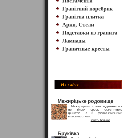
Постаменти
Гранітний поребрик
Гранітна плитка
Арки, Стели
Подставки из гранита
Лампады
Гранитные кресты
На сайте
Межиріцьке родовище
Межиріцький граніт відрізняється
не тільки своєю естетичною
цінністю, а й фізико-хімічними
властивостями.
Узнать больше
Бруківка