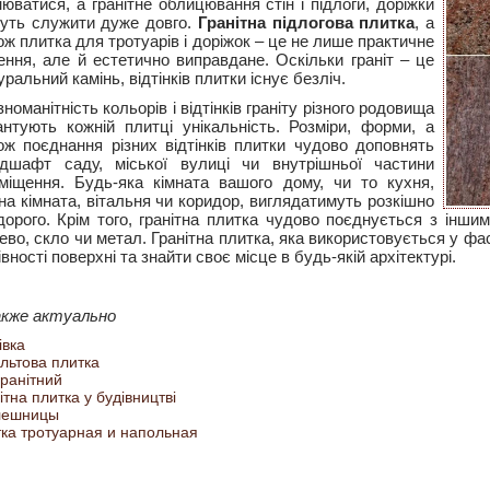
нюватися, а гранітне облицювання стін і підлоги, доріжки
уть служити дуже довго.
Гранітна підлогова плитка
, а
ож плитка для тротуарів і доріжок – це не лише практичне
ення, але й естетично виправдане. Оскільки граніт – це
уральний камінь, відтінків плитки існує безліч.
зноманітність кольорів і відтінків граніту різного родовища
антують кожній плитці унікальність. Розміри, форми, а
ож поєднання різних відтінків плитки чудово доповнять
дшафт саду, міської вулиці чи внутрішньої частини
міщення. Будь-яка кімната вашого дому, чи то кухня,
на кімната, вітальня чи коридор, виглядатимуть розкішно
дорого. Крім того, гранітна плитка чудово поєднується з інш
ево, скло чи метал. Гранітна плитка, яка використовується у ф
івності поверхні та знайти своє місце в будь-якій архітектурі.
акже актуально
івка
льтова плитка
гранітний
ітна плитка у будівництві
лешницы
ка тротуарная и напольная