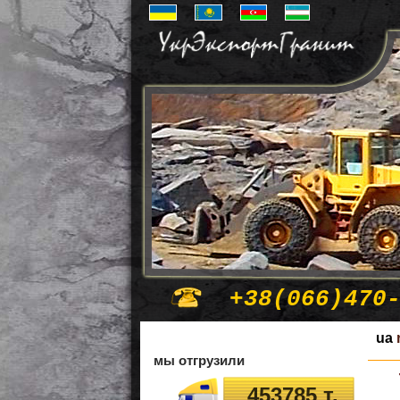
+38(066)470
ua
мы отгрузили
453785 т.