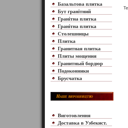
Базальтова плитка
Те
Бут гранітний
Гранітна плитка
Гранітна плитка
Столешницы
Плитка
Гранитная плитка
Плиты мощения
Гранитный бордюр
Подоконники
Брусчатка
Наше виробництво
Виготовлення
Доставка в Узбекист.