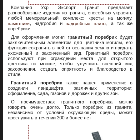
Компания Укр Экспорт Гранит предлагает
разнообразные изделия из гранита, способных украсить
любой мемориальный комплекс: кресты на могилу,
, надгробия и
, а так же
памятники
надгробные плиты
поребрики.
Для оформления могил
гранитный поребрик
будет
заключительным элементом для цветника могилы, его
функции сохранить в ней от осыпания землю и придать
ухоженный и законченный вид. Гранитный поребрик
используют при ограждении места для открытого
цветника на могиле, чтобы улучшить внешний вид
захоронения, создать опрятность и благородство в
стиле.
Гранитный поребрик
также нашел применение в
создании ландшафта различных территории:
оформление, сада, газонов и дорожек и других зон.
О преимуществах гранитного поребрика можно
говорить очень долго. Только поребрик из гранита,
независимо от условий окружающей среды, может
прослужить в течении 300 и более лет